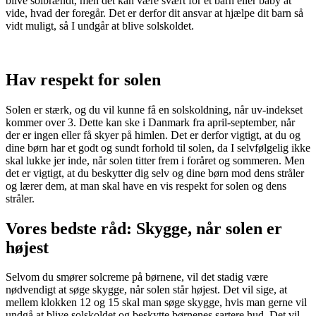
blive solbrændt, men det kan være svært for et barn eller baby at
vide, hvad der foregår. Det er derfor dit ansvar at hjælpe dit barn så
vidt muligt, så I undgår at blive solskoldet.
Hav respekt for solen
Solen er stærk, og du vil kunne få en solskoldning, når uv-indekset
kommer over 3. Dette kan ske i Danmark fra april-september, når
der er ingen eller få skyer på himlen. Det er derfor vigtigt, at du og
dine børn har et godt og sundt forhold til solen, da I selvfølgelig ikke
skal lukke jer inde, når solen titter frem i foråret og sommeren. Men
det er vigtigt, at du beskytter dig selv og dine børn mod dens stråler
og lærer dem, at man skal have en vis respekt for solen og dens
stråler.
Vores bedste råd: Skygge, når solen er
højest
Selvom du smører solcreme på børnene, vil det stadig være
nødvendigt at søge skygge, når solen står højest. Det vil sige, at
mellem klokken 12 og 15 skal man søge skygge, hvis man gerne vil
undgå at blive solskoldet og beskytte børnenes sartere hud. Det vil