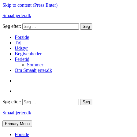
Skip to content (Press Enter)
Smaahjerter.dk
Søg efter:
Forside
Tøj
Udstyr
Begivenheder
Ferietid
Sommer
Om Smaahjerter.dk
Søg efter:
Smaahjerter.dk
Primary Menu
Forside