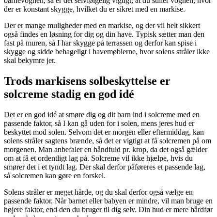
barnevognen, så er det selvfølgelig vigtigt, at du stiller vognen, hvor
der er konstant skygge, hvilket du er sikret med en markise.
Der er mange muligheder med en markise, og der vil helt sikkert
også findes en løsning for dig og din have. Typisk sætter man den
fast på muren, så I har skygge på terrassen og derfor kan spise i
skygge og sidde behageligt i havemøblerne, hvor solens stråler ikke
skal bekymre jer.
Trods markisens solbeskyttelse er
solcreme stadig en god idé
Det er en god idé at smøre dig og dit barn ind i solcreme med en
passende faktor, så I kan gå uden for i solen, mens jeres hud er
beskyttet mod solen. Selvom det er morgen eller eftermiddag, kan
solens stråler sagtens brænde, så det er vigtigt at få solcremen på om
morgenen. Man anbefaler en håndfuld pr. krop, da det også gælder
om at få et ordentligt lag på. Solcreme vil ikke hjælpe, hvis du
smører det i et tyndt lag. Der skal derfor påføreres et passende lag,
så solcremen kan gøre en forskel.
Solens stråler er meget hårde, og du skal derfor også vælge en
passende faktor. Når barnet eller babyen er mindre, vil man bruge en
højere faktor, end den du bruger til dig selv. Din hud er mere hårdfør