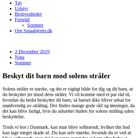
Tøj
Udstyr
Begivenheder
Ferietid
Sommer
Om Smaahjerter.dk
2 December 2019
Nina
Sommer
Beskyt dit barn mod solens stråler
Solens stråler er stærke, og det er vigtigt både for dig og dit barn, at
du beskytter jer imod dens stråler. Vi vil komme med et par råd til,
hvordan du bedst beskytter dit barn, så barnet ikke bliver udsat for
unødvendig uv-stråling. Der findes mange gode råd og løsninger, da
det kan blive farligt, hvis du udsætter huden for solens stråling uden
beskyttelse.
Trods vi bor i Danmark, kan man blive solbrændt, hvilket din hud
kan tage meget skade af. Du kan selv mærke, hvornår du er ved at