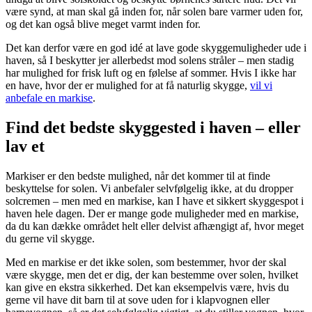
være synd, at man skal gå inden for, når solen bare varmer uden for,
og det kan også blive meget varmt inden for.
Det kan derfor være en god idé at lave gode skyggemuligheder ude i
haven, så I beskytter jer allerbedst mod solens stråler – men stadig
har mulighed for frisk luft og en følelse af sommer. Hvis I ikke har
en have, hvor der er mulighed for at få naturlig skygge,
vil vi
anbefale en markise
.
Find det bedste skyggested i haven – eller
lav et
Markiser er den bedste mulighed, når det kommer til at finde
beskyttelse for solen. Vi anbefaler selvfølgelig ikke, at du dropper
solcremen – men med en markise, kan I have et sikkert skyggespot i
haven hele dagen. Der er mange gode muligheder med en markise,
da du kan dække området helt eller delvist afhængigt af, hvor meget
du gerne vil skygge.
Med en markise er det ikke solen, som bestemmer, hvor der skal
være skygge, men det er dig, der kan bestemme over solen, hvilket
kan give en ekstra sikkerhed. Det kan eksempelvis være, hvis du
gerne vil have dit barn til at sove uden for i klapvognen eller