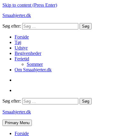
Skip to content (Press Enter)
Smaahjerter.dk
Søg efter:
Forside
Tøj
Udstyr
Begivenheder
Ferietid
Sommer
Om Smaahjerter.dk
Søg efter:
Smaahjerter.dk
Primary Menu
Forside