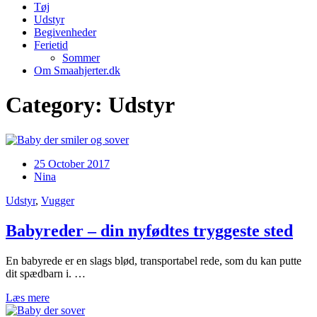
Tøj
Udstyr
Begivenheder
Ferietid
Sommer
Om Smaahjerter.dk
Category: Udstyr
25 October 2017
Nina
Udstyr
,
Vugger
Babyreder – din nyfødtes tryggeste sted
En babyrede er en slags blød, transportabel rede, som du kan putte
dit spædbarn i. …
Læs mere