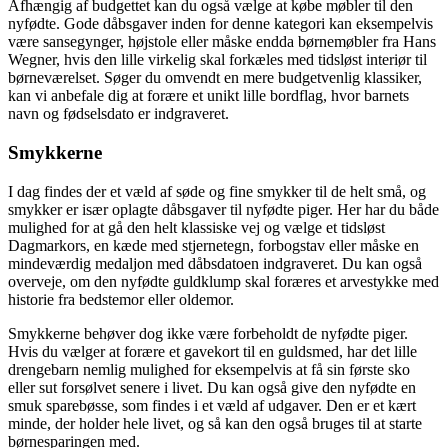
Afhængig af budgettet kan du også vælge at købe møbler til den
nyfødte. Gode dåbsgaver inden for denne kategori kan eksempelvis
være sansegynger, højstole eller måske endda børnemøbler fra Hans
Wegner, hvis den lille virkelig skal forkæles med tidsløst interiør til
børneværelset. Søger du omvendt en mere budgetvenlig klassiker,
kan vi anbefale dig at forære et unikt lille bordflag, hvor barnets
navn og fødselsdato er indgraveret.
Smykkerne
I dag findes der et væld af søde og fine smykker til de helt små, og
smykker er især oplagte dåbsgaver til nyfødte piger. Her har du både
mulighed for at gå den helt klassiske vej og vælge et tidsløst
Dagmarkors, en kæde med stjernetegn, forbogstav eller måske en
mindeværdig medaljon med dåbsdatoen indgraveret. Du kan også
overveje, om den nyfødte guldklump skal foræres et arvestykke med
historie fra bedstemor eller oldemor.
Smykkerne behøver dog ikke være forbeholdt de nyfødte piger.
Hvis du vælger at forære et gavekort til en guldsmed, har det lille
drengebarn nemlig mulighed for eksempelvis at få sin første sko
eller sut forsølvet senere i livet. Du kan også give den nyfødte en
smuk sparebøsse, som findes i et væld af udgaver. Den er et kært
minde, der holder hele livet, og så kan den også bruges til at starte
børnesparingen med.