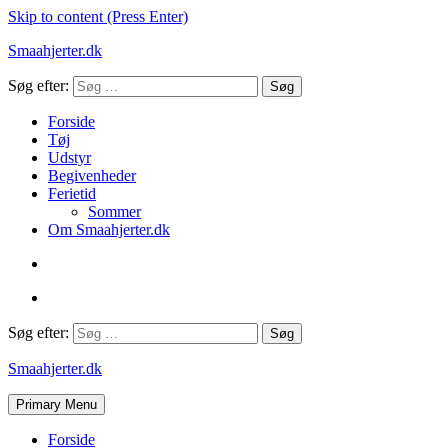
Skip to content (Press Enter)
Smaahjerter.dk
Søg efter:
Forside
Tøj
Udstyr
Begivenheder
Ferietid
Sommer
Om Smaahjerter.dk
Søg efter:
Smaahjerter.dk
Primary Menu
Forside