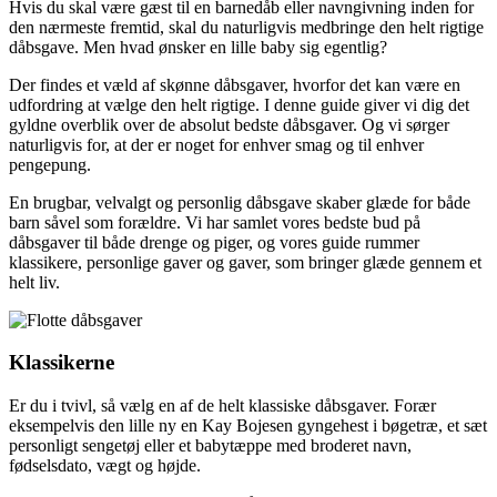
Hvis du skal være gæst til en barnedåb eller navngivning inden for
den nærmeste fremtid, skal du naturligvis medbringe den helt rigtige
dåbsgave. Men hvad ønsker en lille baby sig egentlig?
Der findes et væld af skønne dåbsgaver, hvorfor det kan være en
udfordring at vælge den helt rigtige. I denne guide giver vi dig det
gyldne overblik over de absolut bedste dåbsgaver. Og vi sørger
naturligvis for, at der er noget for enhver smag og til enhver
pengepung.
En brugbar, velvalgt og personlig dåbsgave skaber glæde for både
barn såvel som forældre. Vi har samlet vores bedste bud på
dåbsgaver til både drenge og piger, og vores guide rummer
klassikere, personlige gaver og gaver, som bringer glæde gennem et
helt liv.
Klassikerne
Er du i tvivl, så vælg en af de helt klassiske dåbsgaver. Forær
eksempelvis den lille ny en Kay Bojesen gyngehest i bøgetræ, et sæt
personligt sengetøj eller et babytæppe med broderet navn,
fødselsdato, vægt og højde.