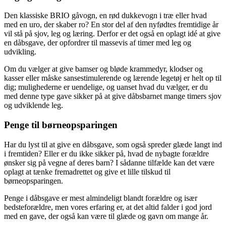
Den klassiske BRIO gåvogn, en rød dukkevogn i træ eller hvad
med en uro, der skaber ro? En stor del af den nyfødtes fremtidige år
vil stå på sjov, leg og læring. Derfor er det også en oplagt idé at give
en dåbsgave, der opfordrer til massevis af timer med leg og
udvikling.
Om du vælger at give bamser og bløde krammedyr, klodser og
kasser eller måske sansestimulerende og lærende legetøj er helt op til
dig; mulighederne er uendelige, og uanset hvad du vælger, er du
med denne type gave sikker på at give dåbsbarnet mange timers sjov
og udviklende leg.
Penge til børneopsparingen
Har du lyst til at give en dåbsgave, som også spreder glæde langt ind
i fremtiden? Eller er du ikke sikker på, hvad de nybagte forældre
ønsker sig på vegne af deres barn? I sådanne tilfælde kan det være
oplagt at tænke fremadrettet og give et lille tilskud til
børneopsparingen.
Penge i dåbsgave er mest almindeligt blandt forældre og især
bedsteforældre, men vores erfaring er, at det altid falder i god jord
med en gave, der også kan være til glæde og gavn om mange år.