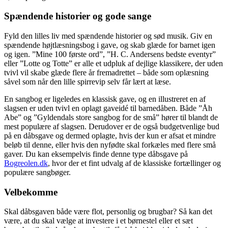
Spændende historier og gode sange
Fyld den lilles liv med spændende historier og sød musik. Giv en
spændende højtlæsningsbog i gave, og skab glæde for barnet igen
og igen. ”Mine 100 første ord”, ”H. C. Andersens bedste eventyr”
eller ”Lotte og Totte” er alle et udpluk af dejlige klassikere, der uden
tvivl vil skabe glæde flere år fremadrettet – både som oplæsning
såvel som når den lille spirrevip selv får lært at læse.
En sangbog er ligeledes en klassisk gave, og en illustreret en af
slagsen er uden tvivl en oplagt gaveidé til barnedåben. Både ”Åh
Abe” og ”Gyldendals store sangbog for de små” hører til blandt de
mest populære af slagsen. Derudover er de også budgetvenlige bud
på en dåbsgave og dermed oplagte, hvis der kun er afsat et mindre
beløb til denne, eller hvis den nyfødte skal forkæles med flere små
gaver. Du kan eksempelvis finde denne type dåbsgave på
Bogreolen.dk
, hvor der et fint udvalg af de klassiske fortællinger og
populære sangbøger.
Velbekomme
Skal dåbsgaven både være flot, personlig og brugbar? Så kan det
være, at du skal vælge at investere i et børnestel eller et sæt