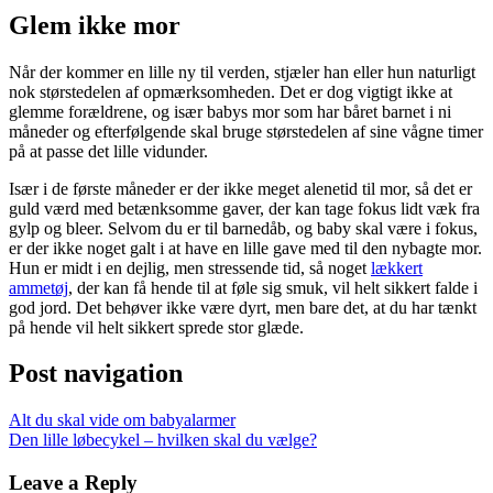
Glem ikke mor
Når der kommer en lille ny til verden, stjæler han eller hun naturligt
nok størstedelen af opmærksomheden. Det er dog vigtigt ikke at
glemme forældrene, og især babys mor som har båret barnet i ni
måneder og efterfølgende skal bruge størstedelen af sine vågne timer
på at passe det lille vidunder.
Især i de første måneder er der ikke meget alenetid til mor, så det er
guld værd med betænksomme gaver, der kan tage fokus lidt væk fra
gylp og bleer. Selvom du er til barnedåb, og baby skal være i fokus,
er der ikke noget galt i at have en lille gave med til den nybagte mor.
Hun er midt i en dejlig, men stressende tid, så noget
lækkert
ammetøj
, der kan få hende til at føle sig smuk, vil helt sikkert falde i
god jord. Det behøver ikke være dyrt, men bare det, at du har tænkt
på hende vil helt sikkert sprede stor glæde.
Post navigation
Alt du skal vide om babyalarmer
Den lille løbecykel – hvilken skal du vælge?
Leave a Reply