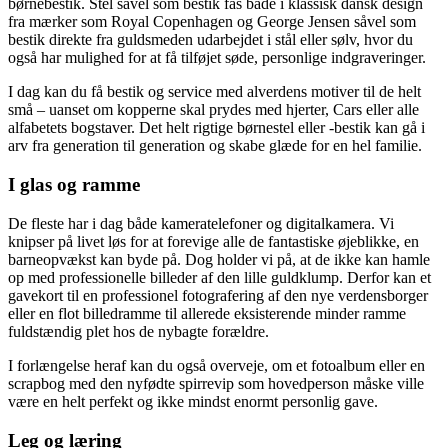
børnebestik. Stel såvel som bestik fås både i klassisk dansk design
fra mærker som Royal Copenhagen og George Jensen såvel som
bestik direkte fra guldsmeden udarbejdet i stål eller sølv, hvor du
også har mulighed for at få tilføjet søde, personlige indgraveringer.
I dag kan du få bestik og service med alverdens motiver til de helt
små – uanset om kopperne skal prydes med hjerter, Cars eller alle
alfabetets bogstaver. Det helt rigtige børnestel eller -bestik kan gå i
arv fra generation til generation og skabe glæde for en hel familie.
I glas og ramme
De fleste har i dag både kameratelefoner og digitalkamera. Vi
knipser på livet løs for at forevige alle de fantastiske øjeblikke, en
barneopvækst kan byde på. Dog holder vi på, at de ikke kan hamle
op med professionelle billeder af den lille guldklump. Derfor kan et
gavekort til en professionel fotografering af den nye verdensborger
eller en flot billedramme til allerede eksisterende minder ramme
fuldstændig plet hos de nybagte forældre.
I forlængelse heraf kan du også overveje, om et fotoalbum eller en
scrapbog med den nyfødte spirrevip som hovedperson måske ville
være en helt perfekt og ikke mindst enormt personlig gave.
Leg og læring