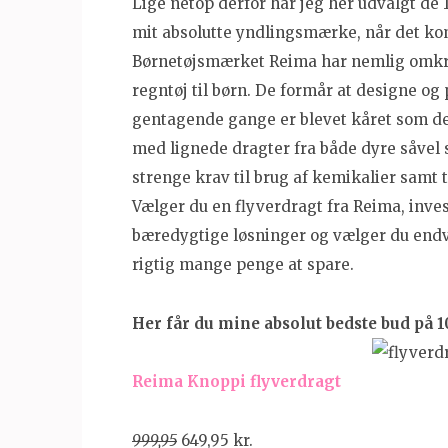
Lige netop derfor har jeg her udvalgt de 
mit absolutte yndlingsmærke, når det kom
Børnetøjsmærket Reima har nemlig omkrin
regntøj til børn. De formår at designe og
gentagende gange er blevet kåret som de
med lignede dragter fra både dyre såvel 
strenge krav til brug af kemikalier samt
Vælger du en flyverdragt fra Reima, inves
bæredygtige løsninger og vælger du endvi
rigtig mange penge at spare.
Her får du mine absolut bedste bud på 1
Reima Knoppi flyverdragt
999,95
649,95 kr.