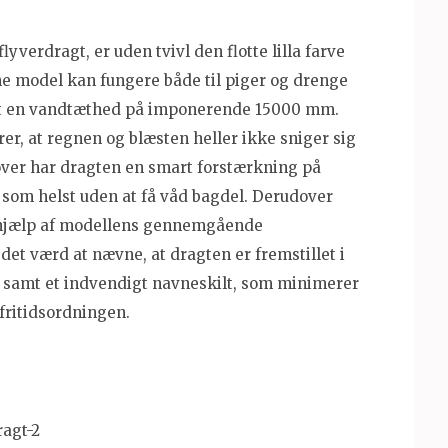
lyverdragt, er uden tvivl den flotte lilla farve
e model kan fungere både til piger og drenge
mt en vandtæthed på imponerende 15000 mm.
r, at regnen og blæsten heller ikke sniger sig
over har dragten en smart forstærkning på
 som helst uden at få våd bagdel. Derudover
 hjælp af modellens gennemgående
det værd at nævne, at dragten er fremstillet i
e samt et indvendigt navneskilt, som minimerer
 fritidsordningen.