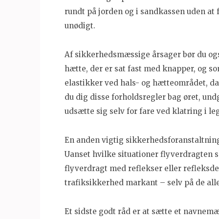
rundt på jorden og i sandkassen uden at 
unødigt.
Af sikkerhedsmæssige årsager bør du ogs
hætte, der er sat fast med knapper, og s
elastikker ved hals- og hætteområdet, da
du dig disse forholdsregler bag øret, undg
udsætte sig selv for fare ved klatring i le
En anden vigtig sikkerhedsforanstaltning e
Uanset hvilke situationer flyverdragten s
flyverdragt med reflekser eller refleksde
trafiksikkerhed markant – selv på de al
Et sidste godt råd er at sætte et navnemær