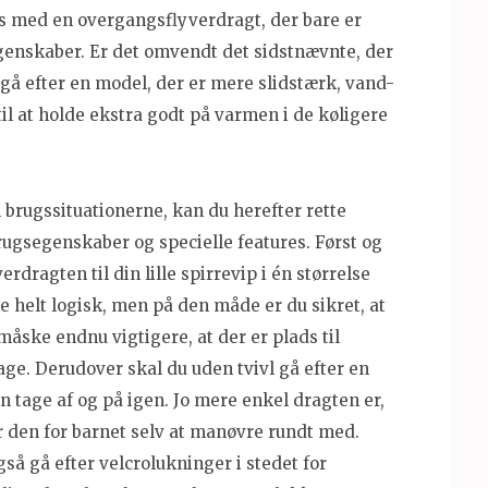
es med en overgangsflyverdragt, der bare er
genskaber. Er det omvendt det sidstnævnte, der
d gå efter en model, der er mere slidstærk, vand-
il at holde ekstra godt på varmen i de køligere
m brugssituationerne, kan du herefter rette
rugsegenskaber og specielle features. Først og
rdragten til din lille spirrevip i én størrelse
e helt logisk, men på den måde er du sikret, at
 måske endnu vigtigere, at der er plads til
dage. Derudover skal du uden tvivl gå efter en
n tage af og på igen. Jo mere enkel dragten er,
er den for barnet selv at manøvre rundt med.
gså gå efter velcrolukninger i stedet for