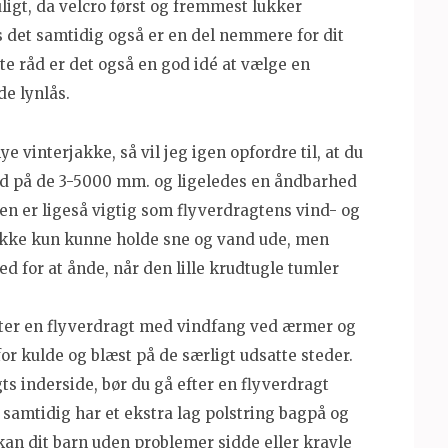
uligt, da velcro først og fremmest lukker
 det samtidig også er en del nemmere for dit
te råd er det også en god idé at vælge en
e lynlås.
e vinterjakke, så vil jeg igen opfordre til, at du
d på de 3-5000 mm. og ligeledes en åndbarhed
 er ligeså vigtig som flyverdragtens vind- og
ikke kun kunne holde sne og vand ude, men
d for at ånde, når den lille krudtugle tumler
efter en flyverdragt med vindfang ved ærmer og
r kulde og blæst på de særligt udsatte steder.
s inderside, bør du gå efter en flyverdragt
m samtidig har et ekstra lag polstring bagpå og
an dit barn uden problemer sidde eller kravle