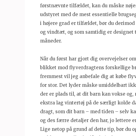
førstnævnte tilfældet, kan du måske nøj
udstyret med de mest essentielle brugse
i højere grad er tilfældet, bør du derimo
og vindtæt, og som samtidig er designet t
måneder.
Når du først har gjort dig overvejelser o
blikket mod flyverdragtens forskellige b
fremmest vil jeg anbefale dig at købe flyve
for stor. Det lyder måske umiddelbart ikk
der er plads til, at dit barn kan vokse og,
ekstra lag vintertøj på de særligt kolde 
dragt, som dit barn – med tiden – selv ka
og des færre detaljer den har, jo lettere 
Lige netop på grund af dette tip, bør du o