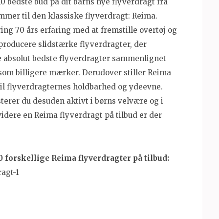
10 bedste bud på dit barns nye flyverdragt fra
mer til den klassiske flyverdragt: Reima.
g 70 års erfaring med at fremstille overtøj og
 producere slidstærke flyverdragter, der
 absolut bedste flyverdragter sammenlignet
som billigere mærker. Derudover stiller Reima
 til flyverdragternes holdbarhed og ydeevne.
terer du desuden aktivt i børns velvære og i
dere en Reima flyverdragt på tilbud er der
0 forskellige Reima flyverdragter på tilbud: