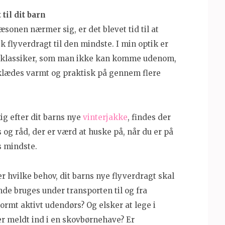
til dit barn
onen nærmer sig, er det blevet tid til at
k flyverdragt til den mindste. I min optik er
g klassiker, som man ikke kan komme udenom,
l klædes varmt og praktisk på gennem flere
ig efter dit barns nye
vinterjakke
, findes der
 og råd, der er værd at huske på, når du er på
s mindste.
er hvilke behov, dit barns nye flyverdragt skal
de bruges under transporten til og fra
ormt aktivt udendørs? Og elsker at lege i
er meldt ind i en skovbørnehave? Er