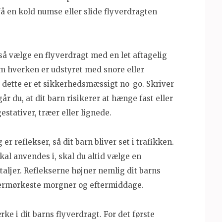
få en kold numse eller slide flyverdragten
å vælge en flyverdragt med en let aftagelig
om hverken er udstyret med snore eller
 dette er et sikkerhedsmæssigt no-go. Skriver
år du, at dit barn risikerer at hænge fast eller
gestativer, træer eller lignede.
r reflekser, så dit barn bliver set i trafikken.
kal anvendes i, skal du altid vælge en
taljer. Reflekserne højner nemlig dit barns
lermørkeste morgner og eftermiddage.
ke i dit barns flyverdragt. For det første