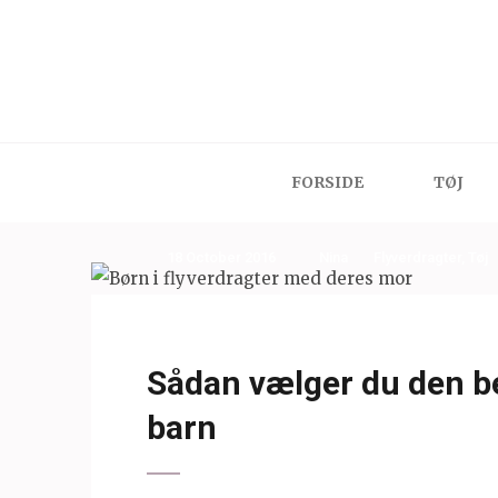
Skip
to
content
(Press
Enter)
FORSIDE
TØJ
18 October 2016
Nina
Flyverdragter
,
Tøj
Sådan vælger du den bed
barn