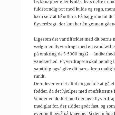
trykknapper eller lynlås, hvis dette er m
fuldstændig tæt mod kulde og regn, mens
barn selv at håndtere. På baggrund af det
flyverdragt, der kun har én gennemgåend
Ligesom det var tilfældet med dit barns ny
vælger en flyverdragt med en vandtæthe
på omkring de 3-5000 mg/2 – åndbarheden
vandtæthed. Flyverdragten skal nemlig 
samtidig også give dit barns krop mulighe
rundt.
Derudover er det altid en god idé at gå 
fødder, da det hjælper med at afskærme fo
Vender vi blikket mod den nye flyverdragt
med glat for, der sidder godt fast, og so
eventuelt også på knæene. På den måde k